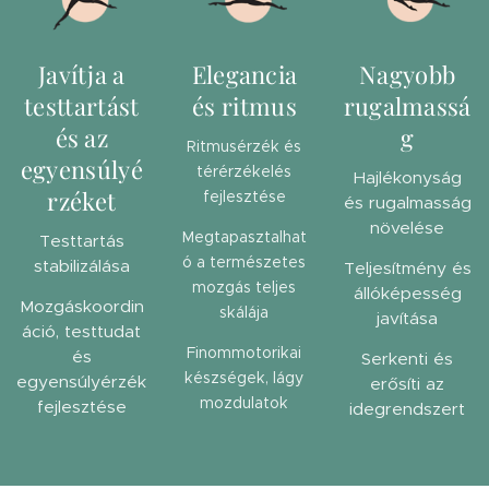
Javítja a
Elegancia
Nagyobb
testtartást
és ritmus
rugalmassá
és az
g
Ritmusérzék és
egyensúlyé
térérzékelés
Hajlékonyság
rzéket
fejlesztése
és rugalmasság
növelése
Megtapasztalhat
Testtartás
ó a természetes
stabilizálása
Teljesítmény és
mozgás teljes
állóképesség
Mozgáskoordin
skálája
javítása
áció, testtudat
Finommotorikai
és
Serkenti és
készségek, lágy
egyensúlyérzék
erősíti az
mozdulatok
fejlesztése
idegrendszert