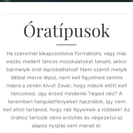
Óratípusok
Ha szeretnél kikapcsolódva formálódni, vagy más
edzés mellett táncos mozdulatokat tanulni, akkor
bármelyik órát kipróbálhatod! Nem számít melyik
lábbal merre lépsz, nem kell figyelned semmi
másra a zenén kívül! Zavar, hogy mások előtt kell
táncolnod, úgy érzed mindenki Téged néz? A
teremben hangulatfényeket használok, így nem
kell attól tartanod, hogy rád figyelnek a többiek! Az
órához tartozik némi erősítés és végezetül az
alapos nyújtás sem marad el.