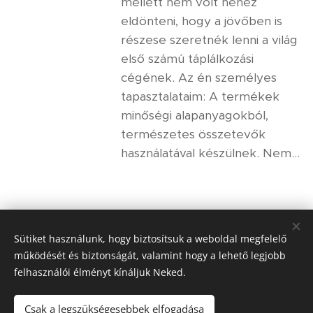
mellett nem volt nehéz
eldönteni, hogy a jövőben is
részese szeretnék lenni a világ
első számú táplálkozási
cégének. Az én személyes
tapasztalataim: A termékek
minőségi alapanyagokból,
természetes összetevők
használatával készülnek. Nem...
Sütiket használunk, hogy biztosítsuk a weboldal megfelelő
működését és biztonságát, valamint hogy a lehető legjobb
Kérdezz tőlem!
felhasználói élményt kínáljuk Neked.
Csak a legszükségesebbek elfogadása