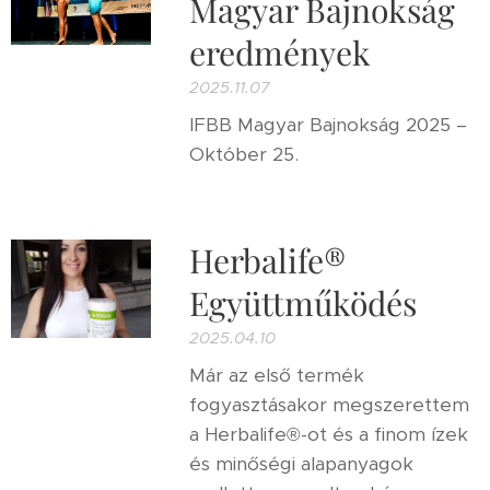
Magyar Bajnokság
eredmények
2025.11.07
IFBB Magyar Bajnokság 2025 –
Október 25.
Herbalife®
Együttműködés
2025.04.10
Már az első termék
fogyasztásakor megszerettem
a Herbalife®-ot és a finom ízek
és minőségi alapanyagok