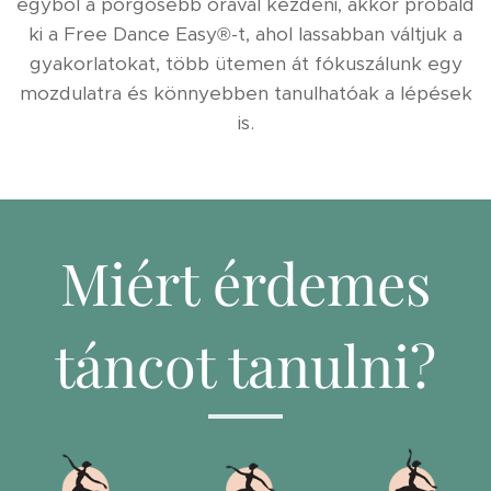
egyből a pörgősebb órával kezdeni, akkor próbáld
ki a Free Dance Easy®-t, ahol lassabban váltjuk a
gyakorlatokat, több ütemen át fókuszálunk egy
mozdulatra és könnyebben tanulhatóak a lépések
is.
Miért érdemes
táncot tanulni?