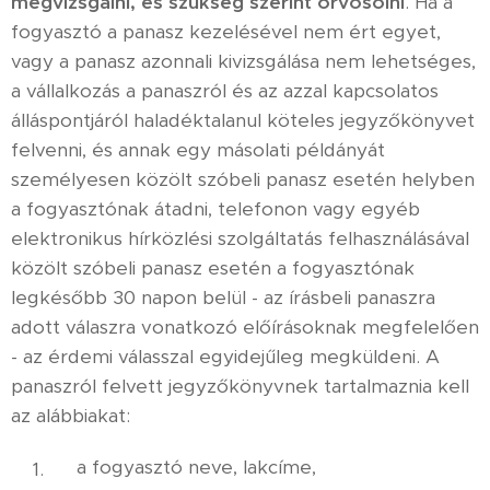
megvizsgálni, és szükség szerint orvosolni
. Ha a
fogyasztó a panasz kezelésével nem ért egyet,
vagy a panasz azonnali kivizsgálása nem lehetséges,
a vállalkozás a panaszról és az azzal kapcsolatos
álláspontjáról haladéktalanul köteles jegyzőkönyvet
felvenni, és annak egy másolati példányát
személyesen közölt szóbeli panasz esetén helyben
a fogyasztónak átadni, telefonon vagy egyéb
elektronikus hírközlési szolgáltatás felhasználásával
közölt szóbeli panasz esetén a fogyasztónak
legkésőbb 30 napon belül - az írásbeli panaszra
adott válaszra vonatkozó előírásoknak megfelelően
- az érdemi válasszal egyidejűleg megküldeni. A
panaszról felvett jegyzőkönyvnek tartalmaznia kell
az alábbiakat:
a fogyasztó neve, lakcíme,