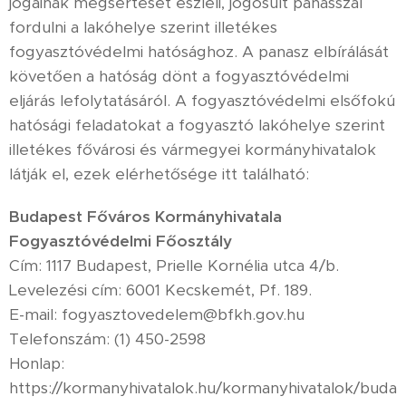
jogainak megsértését észleli, jogosult panasszal
fordulni a lakóhelye szerint illetékes
fogyasztóvédelmi hatósághoz. A panasz elbírálását
követően a hatóság dönt a fogyasztóvédelmi
eljárás lefolytatásáról. A fogyasztóvédelmi elsőfokú
hatósági feladatokat a fogyasztó lakóhelye szerint
illetékes fővárosi és vármegyei kormányhivatalok
látják el, ezek elérhetősége itt található:
Budapest Főváros Kormányhivatala
Fogyasztóvédelmi Főosztály
Cím: 1117 Budapest, Prielle Kornélia utca 4/b.
Levelezési cím: 6001 Kecskemét, Pf. 189.
E-mail: fogyasztovedelem@bfkh.gov.hu
Telefonszám: (1) 450-2598
Honlap:
https://kormanyhivatalok.hu/kormanyhivatalok/buda