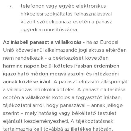
telefonon vagy egyéb elektronikus
hírközlési szolgáltatás felhasználásával
közölt szóbeli panasz esetén a panasz
egyedi azonosítószáma.
Az írásbeli panaszt a vállalkozás
- ha az Európai
Unió közvetlenül alkalmazandó jogi aktusa eltérően
nem rendelkezik - a beérkezését követően
harminc napon belül köteles írásban érdemben
igazolható módon megválaszolni és intézkedni
annak közlése iránt
. A panaszt elutasító álláspontját
a vállalkozás indokolni köteles. A panasz elutasítása
esetén a vállalkozás köteles a fogyasztót írásban
tájékoztatni arról, hogy panaszával – annak jellege
szerint – mely hatóság vagy békéltető testület
eljárását kezdeményezheti. A tájékoztatásnak
tartalmaznia kell továbbá az illetékes hatóság,