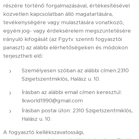
részére történő forgalmazásával, értékesítésével
közvetlen kapcsolatban álló magatartására,
tevékenységére vagy mulasztására vonatkozó,
egyéni jog- vagy érdeksérelem megszüntetésére
irányuló kifogását (az Fgytv. szerinti fogyasztói
panaszt) az alábbi elérhetőségeken és módokon
terjesztheti elő:
Személyesen szóban az alábbi címen:2310
Szigetszentmiklós, Halász u. 10.
Írásban az alábbi email címen keresztül:
lkworld1990@gmail.com
Írásban postai úton: 2310 Szigetszentmiklós,
Halász u. 10.
A fogyasztó kellékszavatossági,