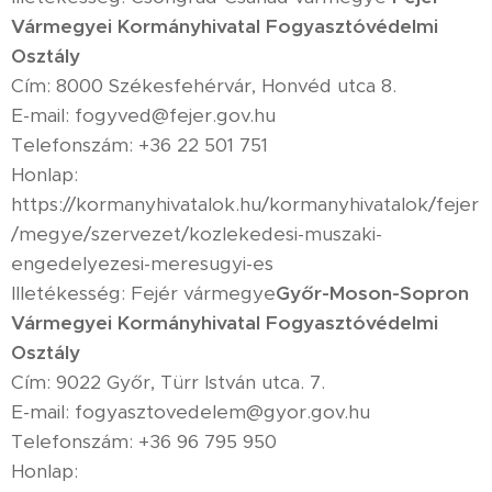
Vármegyei Kormányhivatal Fogyasztóvédelmi
Osztály
Cím: 8000 Székesfehérvár, Honvéd utca 8.
E-mail: fogyved@fejer.gov.hu
Telefonszám: +36 22 501 751
Honlap:
https://kormanyhivatalok.hu/kormanyhivatalok/fejer
/megye/szervezet/kozlekedesi-muszaki-
engedelyezesi-meresugyi-es
Illetékesség: Fejér vármegye
Győr-Moson-Sopron
Vármegyei Kormányhivatal Fogyasztóvédelmi
Osztály
Cím: 9022 Győr, Türr István utca. 7.
E-mail: fogyasztovedelem@gyor.gov.hu
Telefonszám: +36 96 795 950
Honlap: