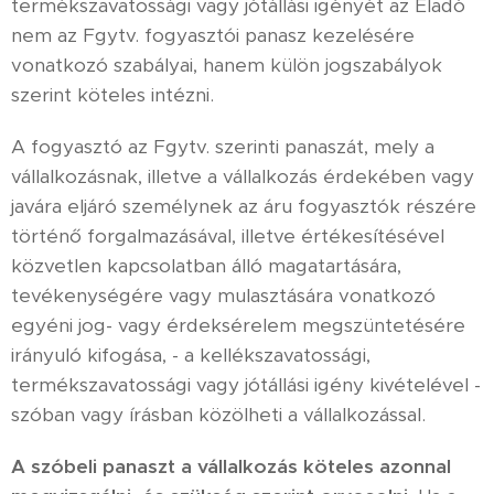
termékszavatossági vagy jótállási igényét az Eladó
nem az Fgytv. fogyasztói panasz kezelésére
vonatkozó szabályai, hanem külön jogszabályok
szerint köteles intézni.
A fogyasztó az Fgytv. szerinti panaszát, mely a
vállalkozásnak, illetve a vállalkozás érdekében vagy
javára eljáró személynek az áru fogyasztók részére
történő forgalmazásával, illetve értékesítésével
közvetlen kapcsolatban álló magatartására,
tevékenységére vagy mulasztására vonatkozó
egyéni jog- vagy érdeksérelem megszüntetésére
irányuló kifogása, - a kellékszavatossági,
termékszavatossági vagy jótállási igény kivételével -
szóban vagy írásban közölheti a vállalkozással.
A szóbeli panaszt a vállalkozás köteles azonnal