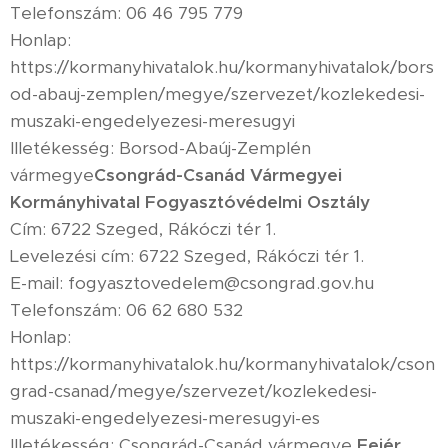
Telefonszám: 06 46 795 779
Honlap:
https://kormanyhivatalok.hu/kormanyhivatalok/bors
od-abauj-zemplen/megye/szervezet/kozlekedesi-
muszaki-engedelyezesi-meresugyi
Illetékesség: Borsod-Abaúj-Zemplén
vármegye
Csongrád-Csanád Vármegyei
Kormányhivatal Fogyasztóvédelmi Osztály
Cím: 6722 Szeged, Rákóczi tér 1.
Levelezési cím: 6722 Szeged, Rákóczi tér 1.
E-mail: fogyasztovedelem@csongrad.gov.hu
Telefonszám: 06 62 680 532
Honlap:
https://kormanyhivatalok.hu/kormanyhivatalok/cson
grad-csanad/megye/szervezet/kozlekedesi-
muszaki-engedelyezesi-meresugyi-es
Illetékesség: Csongrád-Csanád vármegye
Fejér