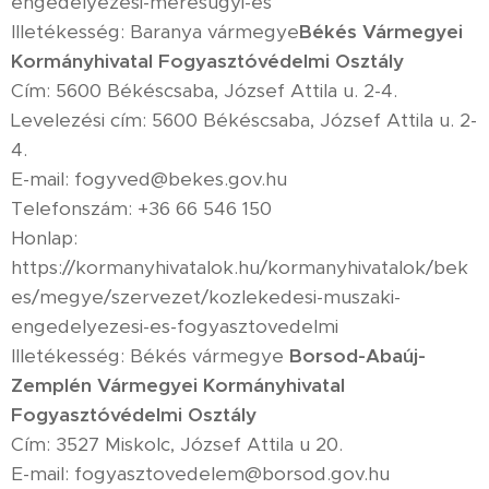
engedelyezesi-meresugyi-es
Illetékesség: Baranya vármegye
Békés Vármegyei
Kormányhivatal Fogyasztóvédelmi Osztály
Cím: 5600 Békéscsaba, József Attila u. 2-4.
Levelezési cím: 5600 Békéscsaba, József Attila u. 2-
4.
E-mail: fogyved@bekes.gov.hu
Telefonszám: +36 66 546 150
Honlap:
https://kormanyhivatalok.hu/kormanyhivatalok/bek
es/megye/szervezet/kozlekedesi-muszaki-
engedelyezesi-es-fogyasztovedelmi
Illetékesség: Békés vármegye
Borsod-Abaúj-
Zemplén Vármegyei Kormányhivatal
Fogyasztóvédelmi Osztály
Cím: 3527 Miskolc, József Attila u 20.
E-mail: fogyasztovedelem@borsod.gov.hu