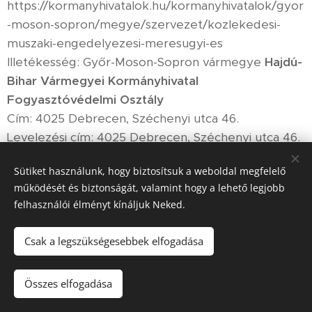
https://kormanyhivatalok.hu/kormanyhivatalok/gyor
-moson-sopron/megye/szervezet/kozlekedesi-
muszaki-engedelyezesi-meresugyi-es
Illetékesség: Győr-Moson-Sopron vármegye
Hajdú-
Bihar Vármegyei Kormányhivatal
Fogyasztóvédelmi Osztály
Cím: 4025 Debrecen, Széchenyi utca 46.
Levelezési cím: 4025 Debrecen, Széchenyi utca 46.
E-mail: fogyasztovedelem@hajdu.gov.hu
Sütiket használunk, hogy biztosítsuk a weboldal megfelelő
Telefonszám: 06 52 533 924
működését és biztonságát, valamint hogy a lehető legjobb
Fax: 06 52 504 105
felhasználói élményt kínáljuk Neked.
Honlap:
https://kormanyhivatalok.hu/kormanyhivatalok/hajd
Csak a legszükségesebbek elfogadása
u-bihar/megye/szervezet/kozlekedesi-muszaki-
engedelyezesi-meresugyi-es
Összes elfogadása
Illetékesség: Hajdú-Bihar vármegye
Heves
Vármegyei Kormányhivatal Fogyasztóvédelmi