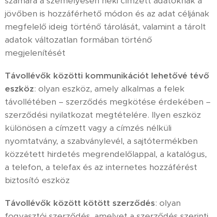
számára a személyesen neki címzett adatoknak a
jövőben is hozzáférhető módon és az adat céljának
megfelelő ideig történő tárolását, valamint a tárolt
adatok változatlan formában történő
megjelenítését
Távollévők közötti kommunikációt lehetővé tévő
eszköz
: olyan eszköz, amely alkalmas a felek
távollétében – szerződés megkötése érdekében –
szerződési nyilatkozat megtételére. Ilyen eszköz
különösen a címzett vagy a címzés nélküli
nyomtatvány, a szabványlevél, a sajtótermékben
közzétett hirdetés megrendelőlappal, a katalógus,
a telefon, a telefax és az internetes hozzáférést
biztosító eszköz
Távollévők között kötött szerződés
: olyan
fogyasztói szerződés, amelyet a szerződés szerinti