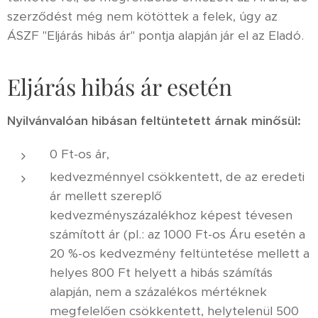
szerződést még nem kötöttek a felek, úgy az
ÁSZF "Eljárás hibás ár" pontja alapján jár el az Eladó.
Eljárás hibás ár esetén
Nyilvánvalóan hibásan feltüntetett árnak minősül:
0 Ft-os ár,
kedvezménnyel csökkentett, de az eredeti
ár mellett szereplő
kedvezményszázalékhoz képest tévesen
számított ár (pl.: az 1000 Ft-os Áru esetén a
20 %-os kedvezmény feltüntetése mellett a
helyes 800 Ft helyett a hibás számítás
alapján, nem a százalékos mértéknek
megfelelően csökkentett, helytelenül 500