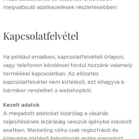
megvalósuló adatkezelések részletesebben:
Kapcsolatfelvétel
Ha például emailben, kapcsolatfelvételi űrlapon,
vagy telefonon kérdéssel fordul hozzánk valamely
termékkel kapcsolatban. Az előzetes
kapcsolatfelvétel nem kötelező, ezt kihagyva is
bármikor rendelhet a webshopból.
Kezelt adatok
A megadott adatokat kizárólag a vásárlás
teljesítésének lezárásáig vesszük igénybe indokolt
esetben. Marketing célra csak regisztráció és
hírlevélre történő feliratkozás estén megadott