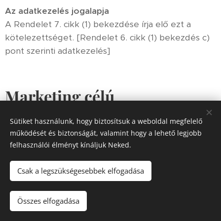
Az adatkezelés jogalapja
A Rendelet 7. cikk (1) bekezdése írja elő ezt a
kötelezettséget. [Rendelet 6. cikk (1) bekezdés c)
pont szerinti adatkezelés]
Marketing célú
adatkezelések
Sütiket használunk, hogy biztosítsuk a weboldal megfelelő
működését és biztonságát, valamint hogy a lehető legjobb
A hírlevél-küldéssel kapcsolatos adatkezelés
felhasználói élményt kínáljuk Neked.
Csak a legszükségesebbek elfogadása
Az adatkezelési folyamat a hírlevelek kiküldése
érdekében történik.
Összes elfogadása
Kezelt adatok