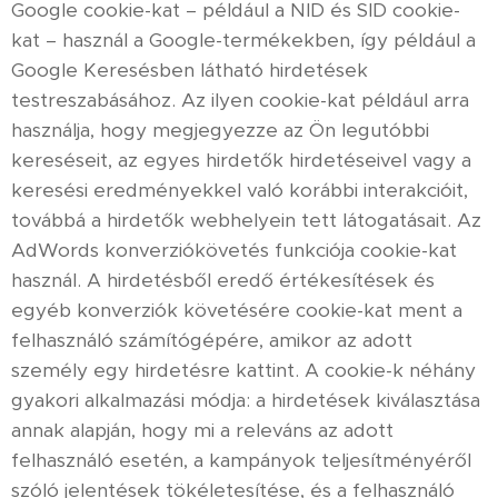
Google cookie-kat – például a NID és SID cookie-
kat – használ a Google-termékekben, így például a
Google Keresésben látható hirdetések
testreszabásához. Az ilyen cookie-kat például arra
használja, hogy megjegyezze az Ön legutóbbi
kereséseit, az egyes hirdetők hirdetéseivel vagy a
keresési eredményekkel való korábbi interakcióit,
továbbá a hirdetők webhelyein tett látogatásait. Az
AdWords konverziókövetés funkciója cookie-kat
használ. A hirdetésből eredő értékesítések és
egyéb konverziók követésére cookie-kat ment a
felhasználó számítógépére, amikor az adott
személy egy hirdetésre kattint. A cookie-k néhány
gyakori alkalmazási módja: a hirdetések kiválasztása
annak alapján, hogy mi a releváns az adott
felhasználó esetén, a kampányok teljesítményéről
szóló jelentések tökéletesítése, és a felhasználó