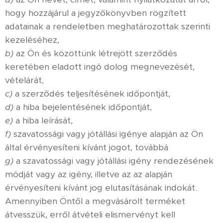
hogy hozzájárul a jegyzőkönyvben rögzített
adatainak a rendeletben meghatározottak szerinti
kezeléséhez,
b)
az Ön és közöttünk létrejött szerződés
keretében eladott ingó dolog megnevezését,
vételárát,
c)
a szerződés teljesítésének időpontját,
d)
a hiba bejelentésének időpontját,
e)
a hiba leírását,
f)
szavatossági vagy jótállási igénye alapján az Ön
által érvényesíteni kívánt jogot, továbbá
g)
a szavatossági vagy jótállási igény rendezésének
módját vagy az igény, illetve az az alapján
érvényesíteni kívánt jog elutasításának indokát.
Amennyiben Öntől a megvásárolt terméket
átvesszük, erről átvételi elismervényt kell