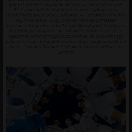
igényel, amelyek segítenek neki dacolni saját korlátaival.
Bízik a Herbalife® erejében és innovációjában, hogy
újradefiniálja a lehetséges dolgokat. A Herbalife® termékek
segítik őt abban, hogy a sport iránti rendíthetetlen
elkötelezettségével és páratlan atletikusságával lenyűgöző
teljesítményt nyújtson. ​"A Herbalife® fontos része volt a
teljesítményorientált táplálkozásomnak, és több mint egy
évtizeden keresztül segített abban, hogy a legjobb életemet
éljem." ​Cristiano Ronaldo Herbalife hivatalos táplálkozási
partner