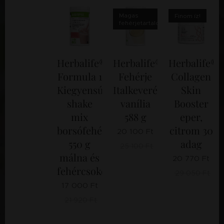
Magas
Finom íz!
fehérjetartalom!
Herbalife®
Herbalife®
Herbalife®
Formula 1
Fehérje
Collagen
Kiegyensúlyozott
Italkeverék
Skin
shake
vanília
Booster
mix
588 g
eper,
borsófehérjével
citrom 30
20 100
Ft
550 g
adag
25 100
Ft
málna és
20 770
Ft
fehércsokoládé
29 050
Ft
17 000
Ft
21 920
Ft