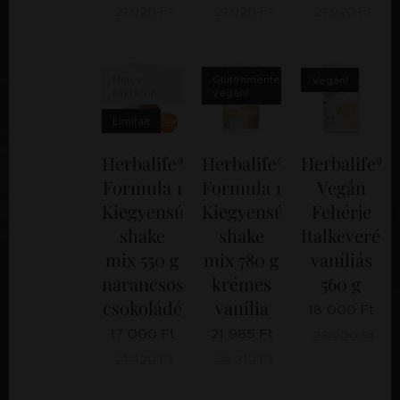
21 920
Ft
21 920
Ft
21 920
Ft
adago
t nem
szaba
d
Nincs
Gluténmentes,
Vegán!
túllépn
raktáron
vegán!
i.
Limitált
(EFSA
Journ
Herbalife®
Herbalife®
Herbalife®
al
2015;
Formula 1
Formula 1
Vegán
13(5):4
Kiegyensúlyozott
Kiegyensúlyozott
Fehérje
102
shake
shake
Italkeverék
2015)
mix 550 g
mix 780 g
vaníliás
narancsos
krémes
560 g
csokoládé
vanília
18 000
Ft
17 000
Ft
21 985
Ft
23 900
Ft
21 920
Ft
29 310
Ft