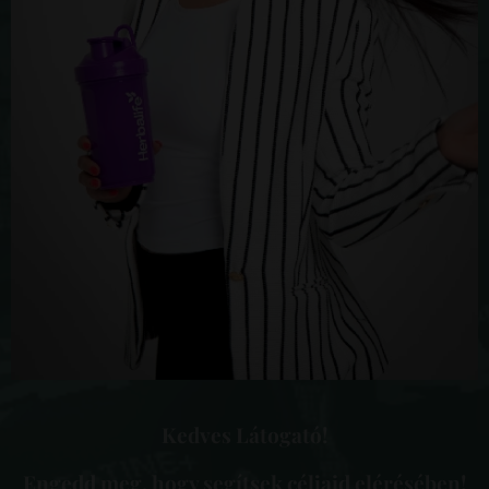
Kedves Látogató!
Engedd meg, hogy segítsek céljaid elérésében!