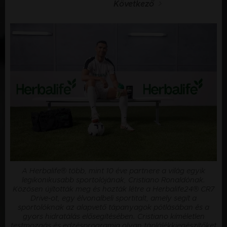
Következő
A Herbalife® több, mint 10 éve partnere a világ egyik
legikonikusabb sportolójának, Cristiano Ronaldónak.
Közösen újították meg és hozták létre a Herbalife24® CR7
Drive-ot, egy élvonalbeli sportitalt, amely segít a
sportolóknak az alapvető tápanyagok pótlásában és a
gyors hidratálás elősegítésében. ​Cristiano kíméletlen
testmozgás és edzésprogramja olyan táplálékkiegészítőket