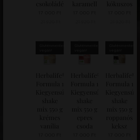
csokoládé
karamell
kókuszos
koffei
17 000
Ft
17 000
Ft
17 000
Ft
nbevit
el
21 920
Ft
21 920
Ft
21 920
Ft
túllép
ése
nem
ajánlot
Gluténmentes,
Gluténmentes,
Gluténmentes,
vegán!
vegán!
vegán!
t (200
mg
terhes
vagy
Herbalife®
Herbalife®
Herbalife®
szopt
Formula 1
Formula 1
Formula 1
ató
Kiegyensúlyozott
Kiegyensúlyozott
Kiegyensúly
nőknél
) Az
shake
shake
shake
egysz
mix 550 g
mix 550 g
mix 550 g
eri
krémes
epres
roppanós
200
vanília
csoda
keksz
mg
koffei
17 000
Ft
17 000
Ft
17 000
Ft
n