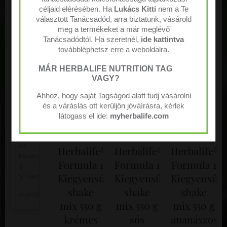
s
mix 550 g
Skin
89 400
Ft
52 315
Ft
céljaid elérésében. Ha
Lukács Kitti
nem a Te
erede
Eper és
–
választott Tanácsadód, arra biztatunk, vásárold
tű
bőrápolási
meg a termékeket a már meglévő
görögdinnye
édesít
termékek/Skin
Tanácsadódtól. Ha szeretnél,
ide kattintva
őszer
17 000
Ft
Care
továbbléphetsz erre a weboldalra.
ekkel
21 920
Ft
készül
Aloe
MÁR HERBALIFE NUTRITION TAG
alapú
t 30
VAGY?
szépségápolási
adago
Ahhoz, hogy saját Tagságod alatt tudj vásárolni
termékek/Aloe
t
Gluténmentes,
Nincs
Nincs
és a váráslás ott kerüljön jóváírásra, kérlek
Skin
tartal
vegán!
raktáron
raktáron
látogass el ide:
myherbalife.com
Care
maz
Limitált!
Limitált
*A
Shakerek
napi
és
Herbalife®
Herbalife®
Herbalife®
400
keverőpalackok/Shakers
Formula 1
Formula 1
Formula 1
mg
&
(bármil
Kiegyensúlyozott
Kiegyensúlyozott
Kiegyensúly
Sifters
yen
shake
shake
shake
Ajándéktasakok
forrás
mix 550 g
mix 550 g
mix 550 g
ból
szárm
krémes
sós
ananászos-
azó)