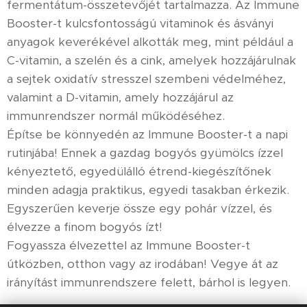
fermentátum-összetevőjét tartalmazza. Az Immune
Booster-t kulcsfontosságú vitaminok és ásványi
anyagok keverékével alkották meg, mint például a
C-vitamin, a szelén és a cink, amelyek hozzájárulnak
a sejtek oxidatív stresszel szembeni védelméhez,
valamint a D-vitamin, amely hozzájárul az
immunrendszer normál működéséhez.
Építse be könnyedén az Immune Booster-t a napi
rutinjába! Ennek a gazdag bogyós gyümölcs ízzel
kényeztető, egyedülálló étrend-kiegészítőnek
minden adagja praktikus, egyedi tasakban érkezik.
Egyszerűen keverje össze egy pohár vízzel, és
élvezze a finom bogyós ízt!
Fogyassza élvezettel az Immune Booster-t
útközben, otthon vagy az irodában! Vegye át az
irányítást immunrendszere felett, bárhol is legyen.