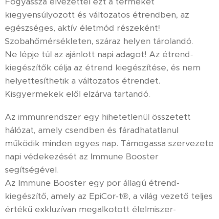
Fogyassza élvezettel ezt a terméket
kiegyensúlyozott és változatos étrendben, az
egészséges, aktív életmód részeként!
Szobahőmérsékleten, száraz helyen tárolandó.
Ne lépje túl az ajánlott napi adagot! Az étrend-
kiegészítők célja az étrend kiegészítése, és nem
helyettesíthetik a változatos étrendet.
Kisgyermekek elől elzárva tartandó.
Az immunrendszer egy hihetetlenül összetett
hálózat, amely csendben és fáradhatatlanul
működik minden egyes nap. Támogassa szervezete
napi védekezését az Immune Booster
segítségével.
Az Immune Booster egy por állagú étrend-
kiegészítő, amely az EpiCor-t®, a világ vezető teljes
értékű exkluzívan megalkotott élelmiszer-