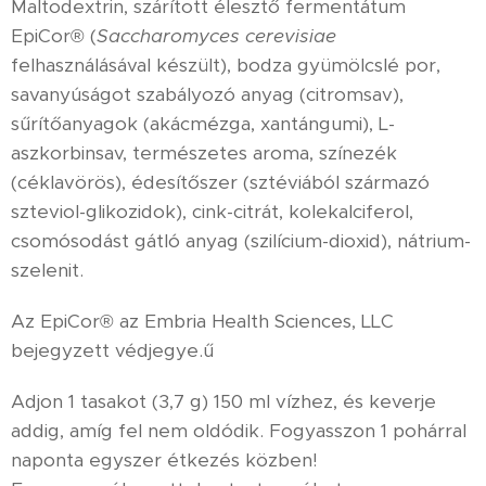
Maltodextrin, szárított élesztő fermentátum
EpiCor® (
Saccharomyces cerevisiae
felhasználásával készült), bodza gyümölcslé por,
savanyúságot szabályozó anyag (citromsav),
sűrítőanyagok (akácmézga, xantángumi), L-
aszkorbinsav, természetes aroma, színezék
(céklavörös), édesítőszer (sztéviából származó
szteviol-glikozidok), cink-citrát, kolekalciferol,
csomósodást gátló anyag (szilícium-dioxid), nátrium-
szelenit.
Az EpiCor® az Embria Health Sciences, LLC
bejegyzett védjegye.ű
Adjon 1 tasakot (3,7 g) 150 ml vízhez, és keverje
addig, amíg fel nem oldódik. Fogyasszon 1 pohárral
naponta egyszer étkezés közben!