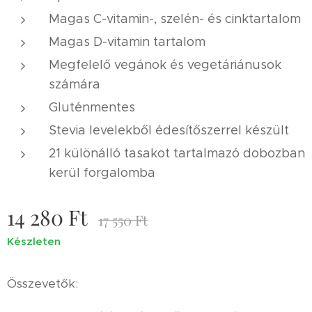
Magas C-vitamin-, szelén- és cinktartalom
Magas D-vitamin tartalom
Megfelelő vegánok és vegetáriánusok
számára
Gluténmentes
Stevia levelekből édesítőszerrel készült
21 különálló tasakot tartalmazó dobozban
kerül forgalomba
14 280
Ft
17 550
Ft
Készleten
Összevetők: