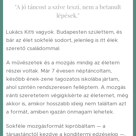
"A jó táncost a szíve teszi, nem a betanult
lépések."
Lukács Kitti vagyok. Budapesten születtem, és
bár az élet sokfelé sodort, jelenleg is itt élek
szerető családommal.
A művészetek és a mozgás mindig az életem
részei voltak. Már 7 évesen néptáncoltam,
később ének-zene tagozatos iskolába jártam,
ahol szintén rendszeresen felléptem. A mozgás
iránti szeretetem végigkísérte az életemet, még
akkor is, amikor hosszabb ideig nem találtam azt
a formát, amiben igazán önmagam lehetek.
Sokféle mozgásformát kipróbáltam — a
társastánctól kezdve a konditermi edzésekig —,