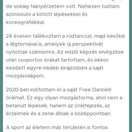
de sokáig hiányérzetem volt. Nehezen tudtam
azonosulni a kötött lépésekkel és
koreográfiákkal.
24 évesen találkoztam a rúdtánccal, majd később
a légtornával is, amelyek új perspektívát
nyitottak számomra. Az edzői képzés elvégzése
után csoportos órákat tartottam, és ekkor
kezdett egyre inkább kirajzolódni a saját
mozgásvilágom.
2020-ban indítottam el a saját Free Dance®
óráimat. Ez egy olyan mozgásforma, ahol nem a
betanult lépések, hanem az önkifejezés, az
érzelmek és a zene állnak a középpontban.
A sport az életem más területén is fontos