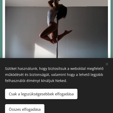
Sütiket használunk, hogy biztosítsuk a weboldal megfelelő
működését és biztonságát, valamint hogy a lehető legjobb
felhasználói élményt kínáljuk Neked.
Csak a legszükségesebbek elfogadása
© 2020 FREE DANCE®
- Hungary
Minden jog fenntartva.
Összes elfogadása
Az oldalt a
Webnode
működteti
Sütik