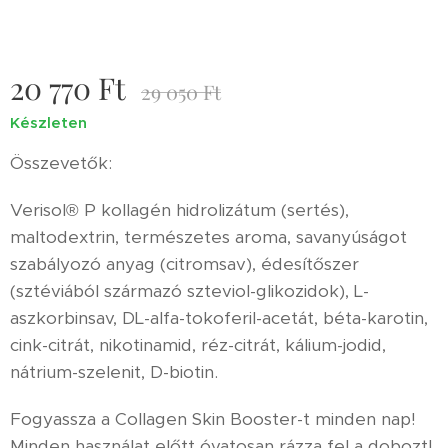
20 770
Ft
29 050
Ft
Készleten
Összevetők:
Verisol® P kollagén hidrolizátum (sertés),
maltodextrin, természetes aroma, savanyúságot
szabályozó anyag (citromsav), édesítőszer
(sztéviából származó szteviol-glikozidok), L-
aszkorbinsav, DL-alfa-tokoferil-acetát, béta-karotin,
cink-citrát, nikotinamid, réz-citrát, kálium-jodid,
nátrium-szelenit, D-biotin.
Fogyassza a Collagen Skin Booster-t minden nap!
Minden használat előtt óvatosan rázza fel a dobozt!