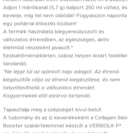
Adjon 1 mérőkanál (5,7 g) italport 250 ml vízhez, és
keverje, míg fel nem oldódik! Fogyasszon naponta
egy pohárral étkezés közben!
A termék használata kiegyensúlyozott és
változatos étrendben, az egészséges, aktív
életmód részeként javasolt.*
Szobahőmérsékleten, száraz helyen lezárt fedéllel
tárolandó.
*Ne lépje túl az ajánlott napi adagot. Az étrend-
kiegészítők célja az étrend kiegészítése, és nem
helyettesíthetik a változatos étrendet.
Kisgyermekek elől elzárva tartandó.
Tapasztalja meg a szépséget kívül-belül!
A tudomány és az íz keverékeként a Collagen Skin
Booster szakértelemmel készült a VERISOL® P*