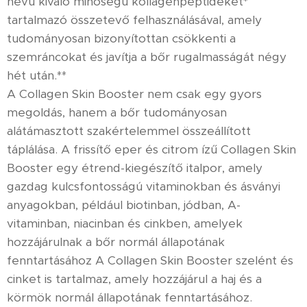
nevű kiváló minőségű kollagénpeptideket*
tartalmazó összetevő felhasználásával, amely
tudományosan bizonyítottan csökkenti a
szemráncokat és javítja a bőr rugalmasságát négy
hét után.**
A Collagen Skin Booster nem csak egy gyors
megoldás, hanem a bőr tudományosan
alátámasztott szakértelemmel összeállított
táplálása. A frissítő eper és citrom ízű Collagen Skin
Booster egy étrend-kiegészítő italpor, amely
gazdag kulcsfontosságú vitaminokban és ásványi
anyagokban, például biotinban, jódban, A-
vitaminban, niacinban és cinkben, amelyek
hozzájárulnak a bőr normál állapotának
fenntartásához A Collagen Skin Booster szelént és
cinket is tartalmaz, amely hozzájárul a haj és a
körmök normál állapotának fenntartásához.