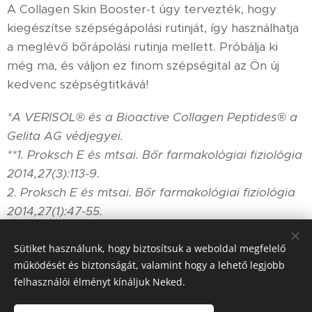
A Collagen Skin Booster-t úgy tervezték, hogy
kiegészítse szépségápolási rutinját, így használhatja
a meglévő bőrápolási rutinja mellett. Próbálja ki
még ma, és váljon ez finom szépségital az Ön új
kedvenc szépségtitkává!
*A VERISOL® és a Bioactive Collagen Peptides® a
Gelita AG védjegyei.
**1. Proksch E és mtsai. Bőr farmakológiai fiziológia
2014,27(3):113-9.
2. Proksch E és mtsai. Bőr farmakológiai fiziológia
2014,27(1):47-55.
Sütiket használunk, hogy biztosítsuk a weboldal megfelelő
működését és biztonságát, valamint hogy a lehető legjobb
felhasználói élményt kínáljuk Neked.
© 2020 FREE DANCE®
- Hungary
Minden jog fenntartva.
Az oldalt a
Webnode
működteti
Sütik