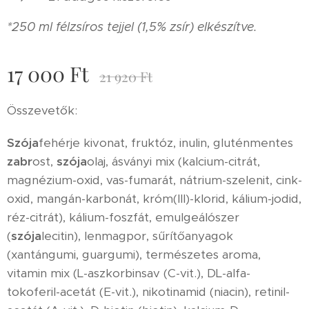
*250 ml félzsíros tejjel (1,5% zsír) elkészítve.
17 000
Ft
21 920
Ft
Összevetők:
Szója
fehérje kivonat, fruktóz, inulin, gluténmentes
zabr
ost,
szója
olaj, ásványi mix (kalcium-citrát,
magnézium-oxid, vas-fumarát, nátrium-szelenit, cink-
oxid, mangán-karbonát, króm(III)-klorid, kálium-jodid,
réz-citrát), kálium-foszfát, emulgeálószer
(
szója
lecitin), lenmagpor, sűrítőanyagok
(xantángumi, guargumi), természetes aroma,
vitamin mix (L-aszkorbinsav (C-vit.), DL-alfa-
tokoferil-acetát (E-vit.), nikotinamid (niacin), retinil-