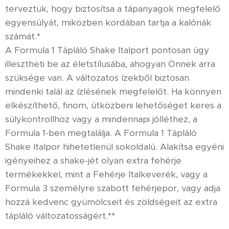
terveztük, hogy biztosítsa a tápanyagok megfelelő
egyensúlyát, miközben kordában tartja a kalóriák
számát.*
A Formula 1 Tápláló Shake Italport pontosan úgy
illesztheti be az életstílusába, ahogyan Önnek arra
szüksége van. A változatos ízekből biztosan
mindenki talál az ízlésének megfelelőt. Ha könnyen
elkészíthető, finom, útközbeni lehetőséget keres a
súlykontrollhoz vagy a mindennapi jólléthez, a
Formula 1-ben megtalálja. A Formula 1 Tápláló
Shake Italpor hihetetlenül sokoldalú. Alakítsa egyéni
igényeihez a shake-jét olyan extra fehérje
termékekkel, mint a Fehérje Italkeverék, vagy a
Formula 3 személyre szabott fehérjepor, vagy adja
hozzá kedvenc gyümölcseit és zöldségeit az extra
tápláló változatosságért.**