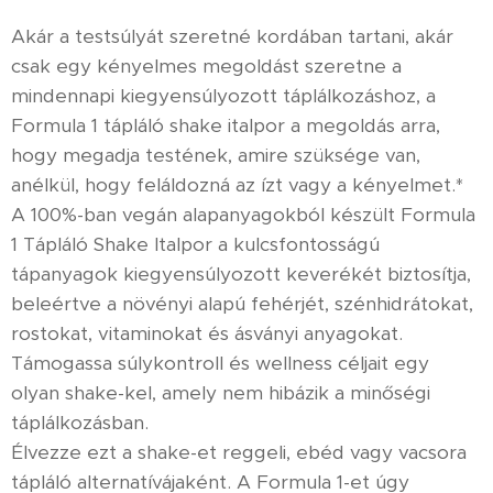
Akár a testsúlyát szeretné kordában tartani, akár
csak egy kényelmes megoldást szeretne a
mindennapi kiegyensúlyozott táplálkozáshoz, a
Formula 1 tápláló shake italpor a megoldás arra,
hogy megadja testének, amire szüksége van,
anélkül, hogy feláldozná az ízt vagy a kényelmet.*
A 100%-ban vegán alapanyagokból készült Formula
1 Tápláló Shake Italpor a kulcsfontosságú
tápanyagok kiegyensúlyozott keverékét biztosítja,
beleértve a növényi alapú fehérjét, szénhidrátokat,
rostokat, vitaminokat és ásványi anyagokat.
Támogassa súlykontroll és wellness céljait egy
olyan shake-kel, amely nem hibázik a minőségi
táplálkozásban.
Élvezze ezt a shake-et reggeli, ebéd vagy vacsora
tápláló alternatívájaként. A Formula 1-et úgy