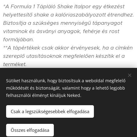
*A Formula 1 Tápláló Shake Italpor egy étkezést
helyettesítő shake a kalóriaszabályozott étrendhez.
Biztosítja a szükséges mennyiségű tápanyagot
vitaminok és ásványi anyagok, fehérje és rost
formájában.
**A tápértékek csak akkor érvényesek, ha a címkén
szereplő utasításoknak megfelelően készítik el a
terméket.
Sütiket használunk, hogy biztosítsuk a weboldal megfelelő
működését és biztonságát, valamint hogy a lehető legjobb
felhasználói élményt kínáljuk Neked.
© 2020 FREE DANCE®
- Hungary
Minden jog fenntartva.
Az oldalt a
Webnode
működteti
Sütik
Csak a legszükségesebbek elfogadása
Nincs raktáron
Összes elfogadása