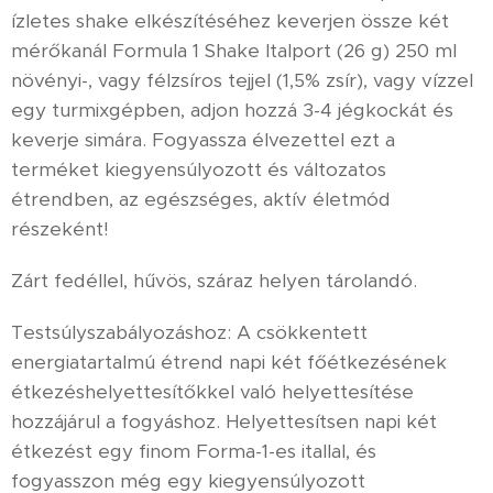
ízletes shake elkészítéséhez keverjen össze két
mérőkanál Formula 1 Shake Italport (26 g) 250 ml
növényi-, vagy félzsíros tejjel (1,5% zsír), vagy vízzel
egy turmixgépben, adjon hozzá 3-4 jégkockát és
keverje simára. Fogyassza élvezettel ezt a
terméket kiegyensúlyozott és változatos
étrendben, az egészséges, aktív életmód
részeként!
Zárt fedéllel, hűvös, száraz helyen tárolandó.
Testsúlyszabályozáshoz: A csökkentett
energiatartalmú étrend napi két főétkezésének
étkezéshelyettesítőkkel való helyettesítése
hozzájárul a fogyáshoz. Helyettesítsen napi két
étkezést egy finom Forma-1-es itallal, és
fogyasszon még egy kiegyensúlyozott