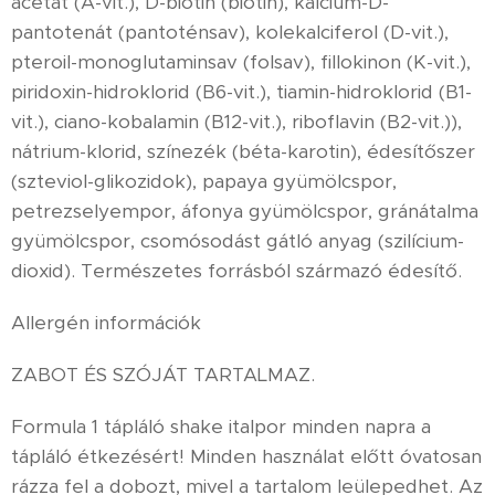
acetát (A-vit.), D-biotin (biotin), kalcium-D-
pantotenát (pantoténsav), kolekalciferol (D-vit.),
pteroil-monoglutaminsav (folsav), fillokinon (K-vit.),
piridoxin-hidroklorid (B6-vit.), tiamin-hidroklorid (B1-
vit.), ciano-kobalamin (B12-vit.), riboflavin (B2-vit.)),
nátrium-klorid, színezék (béta-karotin), édesítőszer
(szteviol-glikozidok), papaya gyümölcspor,
petrezselyempor, áfonya gyümölcspor, gránátalma
gyümölcspor, csomósodást gátló anyag (szilícium-
dioxid). Természetes forrásból származó édesítő.
Allergén információk
ZABOT ÉS SZÓJÁT TARTALMAZ.
Formula 1 tápláló shake italpor minden napra a
tápláló étkezésért! Minden használat előtt óvatosan
rázza fel a dobozt, mivel a tartalom leülepedhet. Az