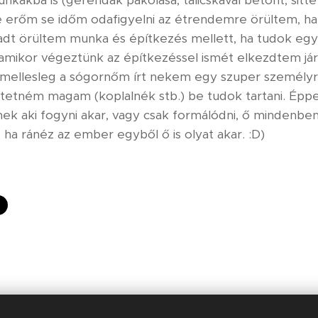
 erőm se időm odafigyelni az étrendemre örültem, ha 
t örültem munka és építkezés mellett, ha tudok egy kic
e amikor végeztünk az építkezéssel ismét elkezdtem jár
m mellesleg a sógornőm írt nekem egy szuper személyr
tetném magam (koplalnék stb.) be tudok tartani. Éppe
nek aki fogyni akar, vagy csak formálódni, ő mindenbe
 ha ránéz az ember egyből ő is olyat akar. :D)