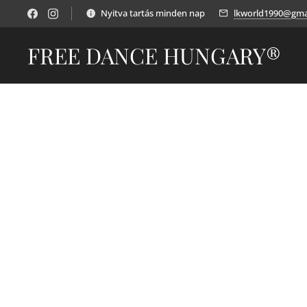
Nyitva tartás minden nap
lkworld1990@gma
FREE DANCE HUNGARY®