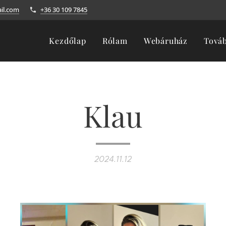
il.com
+36 30 109 7845
Kezdőlap
Rólam
Webáruház
Tová
Klau
2024.11.12