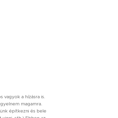
 vagyok a hízásra is.
 figyelnem magamra.
tünk építkezni és bele
 vinni, stb.) Ebben az