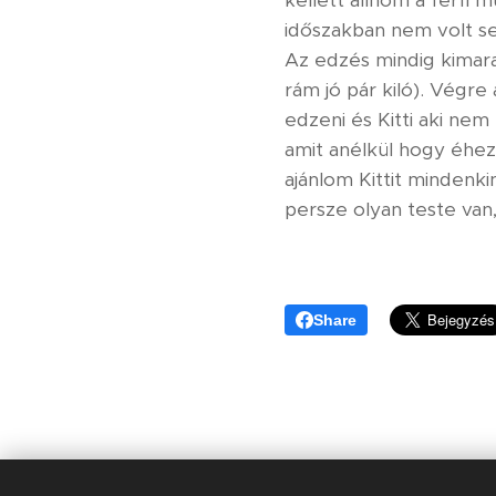
időszakban nem volt se
Az edzés mindig kimarad
rám jó pár kiló). Végr
edzeni és Kitti aki ne
amit anélkül hogy éhez
ajánlom Kittit mindenki
persze olyan teste van,
Share