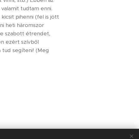
valamit tudtam enni.
sit pihenni (fel is jött
ni heti háromszor
e szabott étrendet,
n ezért szívből
n tud segíteni! (Meg