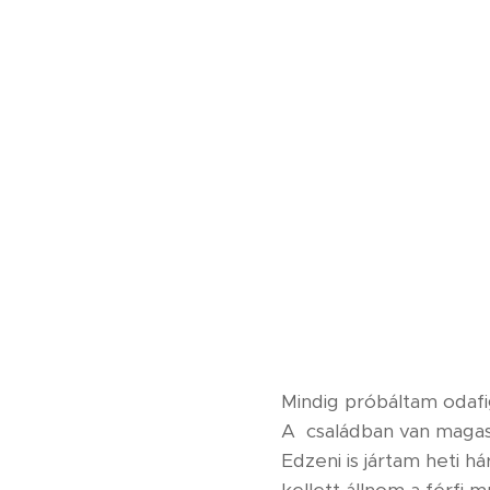
Mindig próbáltam odafig
A családban van magas
Edzeni is jártam heti h
kellett állnom a férfi m