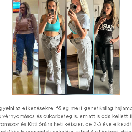
yelni az étkezésekre, főleg mert genetikailag hajlamos
 vérnyomásos és cukorbeteg is, emiatt is oda kellett
áromszor és Kitti óráira heti kétszer, de 2-3 éve elkezd
unkákba is (gerendák pakolása, talicskával betont, sittet