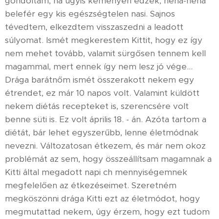
gondoltam, ha úgyis keményen edzek, néha-néha
belefér egy kis egészségtelen nasi. Sajnos
tévedtem, elkezdtem visszaszedni a leadott
súlyomat. Ismét megkerestem Kittit, hogy ez így
nem mehet tovább, valamit sürgősen tennem kell
magammal, mert ennek így nem lesz jó vége…
Drága barátnőm ismét összerakott nekem egy
étrendet, ez már 10 napos volt. Valamint küldött
nekem diétás recepteket is, szerencsére volt
benne süti is. Ez volt április 18. - án. Azóta tartom a
diétát, bár lehet egyszerűbb, lenne életmódnak
nevezni. Változatosan étkezem, és már nem okoz
problémát az sem, hogy összeállítsam magamnak a
Kitti által megadott napi ch mennyiségemnek
megfelelően az étkezéseimet. Szeretném
megköszönni drága Kitti ezt az életmódot, hogy
megmutattad nekem, úgy érzem, hogy ezt tudom