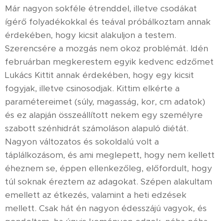
Már nagyon sokféle étrenddel, illetve csodákat
ígérő folyadékokkal és teával próbálkoztam annak
érdekében, hogy kicsit alakuljon a testem.
Szerencsére a mozgás nem okoz problémát. Idén
februárban megkerestem egyik kedvenc edzőmet
Lukács Kittit annak érdekében, hogy egy kicsit
fogyjak, illetve csinosodjak. Kittim elkérte a
paramétereimet (súly, magasság, kor, cm adatok)
és ez alapján összeállított nekem egy személyre
szabott szénhidrát számoláson alapuló diétát.
Nagyon változatos és sokoldalú volt a
táplálkozásom, és ami meglepett, hogy nem kellett
éheznem se, éppen ellenkezőleg, előfordult, hogy
túl soknak éreztem az adagokat. Szépen alakultam
emellett az étkezés, valamint a heti edzések
mellett. Csak hát én nagyon édesszájú vagyok, és