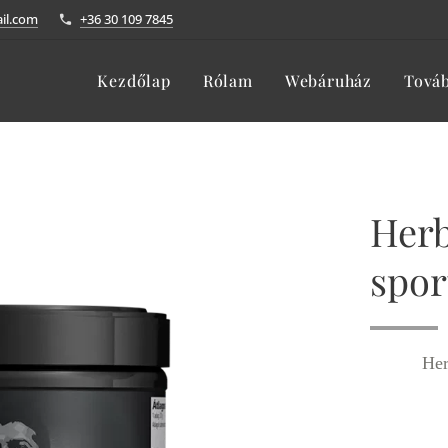
il.com
+36 30 109 7845
Kezdőlap
Rólam
Webáruház
Tová
Herb
spor
Her