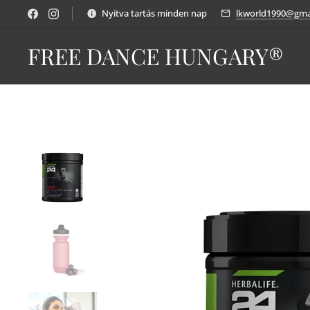
Nyitva tartás minden nap
lkworld1990@gma
FREE DANCE HUNGARY®