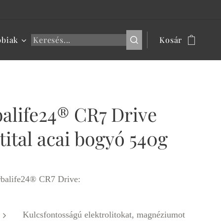
bbiak
Kosár
alife24® CR7 Drive
tital acai bogyó 540g
balife24® CR7 Drive:
Kulcsfontosságú elektrolitokat, magnéziumot