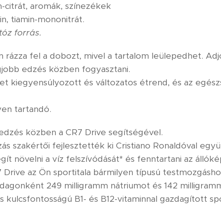
m-citrát, aromák, színezékek
in, tiamin-mononitrát.
tóz forrás.
 rázza fel a dobozt, mivel a tartalom leülepedhet. Adjo
egjobb edzés közben fogyasztani.
et kiegyensúlyozott és változatos étrend, és az egés
yen tartandó.
t edzés közben a CR7 Drive segítségével.
ás szakértői fejlesztették ki Cristiano Ronaldóval egy
gít növelni a víz felszívódását* és fenntartani az állók
7 Drive az Ön sportitala bármilyen típusú testmozgásh
 adagonként 249 milligramm nátriumot és 142 milligra
és kulcsfontosságú B1- és B12-vitaminnal gazdagított spor