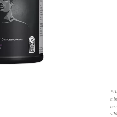
*Ti
min
ter
vil