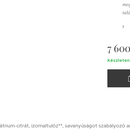
meg
tal
7 60
Készleten
nátrium-citrát, izomaltulóz**, savanyúságot szabályozó