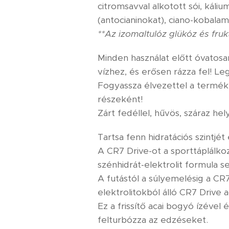
citromsavval alkotott sói, káliu
(antocianinokat), ciano-kobalam
**Az izomaltulóz glükóz és fruk
Minden használat előtt óvatosan
vízhez, és erősen rázza fel! L
Fogyassza élvezettel a termék
részeként!
Zárt fedéllel, hűvös, száraz hel
Tartsa fenn hidratációs szintjé
A CR7 Drive-ot a sporttáplálkoz
szénhidrát-elektrolit formula se
A futástól a súlyemelésig a CR
elektrolitokból álló CR7 Drive
Ez a frissítő acai bogyó ízével 
felturbózza az edzéseket.