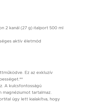
n 2 kanál (27 g) italport 500 ml
zséges aktív életmód
üttműködve. Ez az exkluzív
épességet.**
oz. A kulcsfontosságú
mm magnéziumot tartalmaz.
tital úgy lett kialakítva, hogy