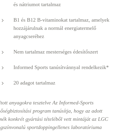
és nátriumot tartalmaz
B1 és B12 B-vitaminokat tartalmaz, amelyek
hozzájárulnak a normál energiatermelő
anyagcseréhez
Nem tartalmaz mesterséges édesítőszert
Informed Sports tanúsítvánnyal rendelkezik*
20 adagot tartalmaz
ltott anyagokra tesztelve Az Informed-Sports
őségbiztosítási program tanúsítja, hogy az adott
mék konkrét gyártási tételéből vett mintáját az LGC
ágszínvonalú sportdoppingellenes laboratóriuma