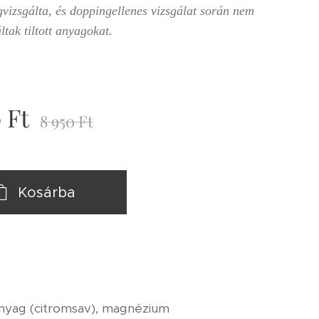
vizsgálta, és doppingellenes vizsgálat során nem
áltak tiltott anyagokat.
0
Ft
8 950
Ft
Kosárba
 anyag (citromsav), magnézium