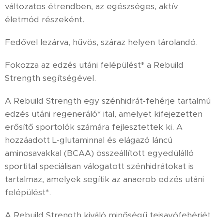
változatos étrendben, az egészséges, aktív
életmód részeként.
Fedővel lezárva, hűvös, száraz helyen tárolandó.
Fokozza az edzés utáni felépülést* a Rebuild
Strength segítségével.
A Rebuild Strength egy szénhidrát-fehérje tartalmú
edzés utáni regeneráló* ital, amelyet kifejezetten
erősítő sportolók számára fejlesztettek ki. A
hozzáadott L-glutaminnal és elágazó láncú
aminosavakkal (BCAA) összeállított egyedülálló
sportital speciálisan válogatott szénhidrátokat is
tartalmaz, amelyek segítik az anaerob edzés utáni
felépülést*.
A Rebuild Strength kiváló minőségű tejsavófehérjét