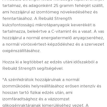
tartalmaz, és adagonként 25 gramm fehérjét szállít,
ami hozzájárul az izomtömeg növekedéséhez és
fenntartásához. A Rebuild Strength
kulcsfontosságú mikrotápanyagok keverékét is
tartalmazza, beleértve a C-vitamint és a vasat. A vas
hozzájárul a normál energiatermelő anyagcseréhez,
a normál vörösvértest-képződéshez és a szervezet
oxigénszállításához.
Hozza ki a legtöbbet az edzés utáni időszakból a
Rebuild Strength segítségével.
*A szénhidrátok hozzájárulnak a normál
izomműködés helyreállításához erősen intenzív és
hosszan tartó fizikai edzés után, ami
izomfáradtsághoz és a vázizomzat
glikogénraktárainak kimerüléséhez vezet. A