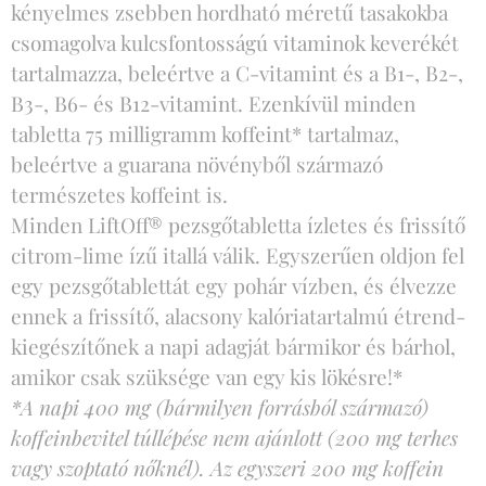
kényelmes zsebben hordható méretű tasakokba
csomagolva kulcsfontosságú vitaminok keverékét
tartalmazza, beleértve a C-vitamint és a B1-, B2-,
B3-, B6- és B12-vitamint. Ezenkívül minden
tabletta 75 milligramm koffeint* tartalmaz,
beleértve a guarana növényből származó
természetes koffeint is.
Minden LiftOff® pezsgőtabletta ízletes és frissítő
citrom-lime ízű itallá válik. Egyszerűen oldjon fel
egy pezsgőtablettát egy pohár vízben, és élvezze
ennek a frissítő, alacsony kalóriatartalmú étrend-
kiegészítőnek a napi adagját bármikor és bárhol,
amikor csak szüksége van egy kis lökésre!*
*A napi 400 mg (bármilyen forrásból származó)
koffeinbevitel túllépése nem ajánlott (200 mg terhes
vagy szoptató nőknél). Az egyszeri 200 mg koffein