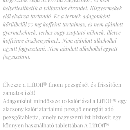
helyettesíthetik a változatos étrendet. Kisgyermekek
elől elzárva tartandó. Ez a termék adagonként
körülbelül 75 mg koffeint tartalmaz, és nem ajánlott
gyermekeknek, terhes vagy szoptató nőknek, illetve
koffeinre érzékenyeknek. Nem ajánlott alkohollal
együtt fogyasztani. Nem ajánlott alkohollal együtt
fogyasztani.
Élvezze a LiftOff® finom pezsgését és frissítően
zamatos ízét!
Adagonként mindössze 10 kalóriával a LiftOff® egy
alacsony kalóriatartalmú pezsgő energiát adó
pezsgőtabletta, amely nagyszerű ízt biztosít egy
könnyen használható tablettában A LiftOff®