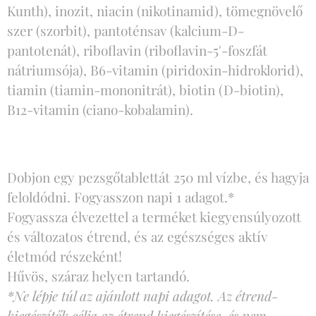
Kunth), inozit, niacin (nikotinamid), tömegnövelő
szer (szorbit), pantoténsav (kalcium-D-
pantotenát), riboflavin (riboflavin-5'-foszfát
nátriumsója), B6-vitamin (piridoxin-hidroklorid),
tiamin (tiamin-mononitrát), biotin (D-biotin),
B12-vitamin (ciano-kobalamin).
Dobjon egy pezsgőtablettát 250 ml vízbe, és hagyja
feloldódni. Fogyasszon napi 1 adagot.*
Fogyassza élvezettel a terméket kiegyensúlyozott
és változatos étrend, és az egészséges aktív
életmód részeként!
Hűvös, száraz helyen tartandó.
*Ne lépje túl az ajánlott napi adagot. Az étrend-
kiegészítők célja az étrend kiegészítése, és nem