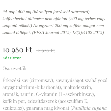
*A napi 400 mg (bármilyen forrásból származó)
koffeinbevitel túllépése nem ajánlott (200 mg terhes vagy
szoptató nőknél) Az egyszeri 200 mg koffein adagot nem
szabad túllépni. (EFSA Journal 2015; 13(5):4102 2015)
10 980
Ft
12 920
Ft
Készleten
Összevetők:
Étkezési sav (citromsav), savanyúságot szabályozó
anyag (nátrium-bikarbonát), maltodextrin,
aromák, taurin, C-vitamin (L-aszkorbinsav),
koffein por, édesítőszerek (aceszulfám K,
szukralóz), guarana mag kivonat (
Paullinia cupana