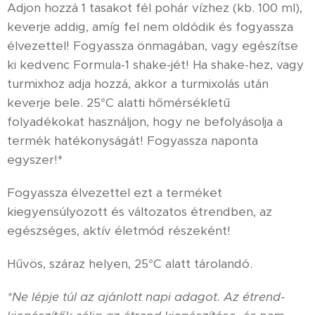
Adjon hozzá 1 tasakot fél pohár vízhez (kb. 100 ml),
keverje addig, amíg fel nem oldódik és fogyassza
élvezettel! Fogyassza önmagában, vagy egészítse
ki kedvenc Formula-1 shake-jét! Ha shake-hez, vagy
turmixhoz adja hozzá, akkor a turmixolás után
keverje bele. 25°C alatti hőmérsékletű
folyadékokat használjon, hogy ne befolyásolja a
termék hatékonyságát! Fogyassza naponta
egyszer!*
Fogyassza élvezettel ezt a terméket
kiegyensúlyozott és változatos étrendben, az
egészséges, aktív életmód részeként!
Hűvös, száraz helyen, 25°C alatt tárolandó.
*Ne lépje túl az ajánlott napi adagot. Az étrend-