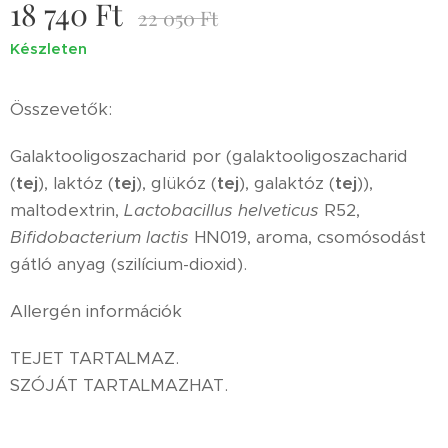
18 740
Ft
22 050
Ft
Készleten
Összevetők:
Galaktooligoszacharid por (galaktooligoszacharid
(
tej
), laktóz (
tej
), glükóz (
tej
), galaktóz (
tej
)),
maltodextrin,
Lactobacillus helveticus
R52,
Bifidobacterium lactis
HN019, aroma, csomósodást
gátló anyag (szilícium-dioxid).
Allergén információk
TEJET TARTALMAZ.
SZÓJÁT TARTALMAZHAT.