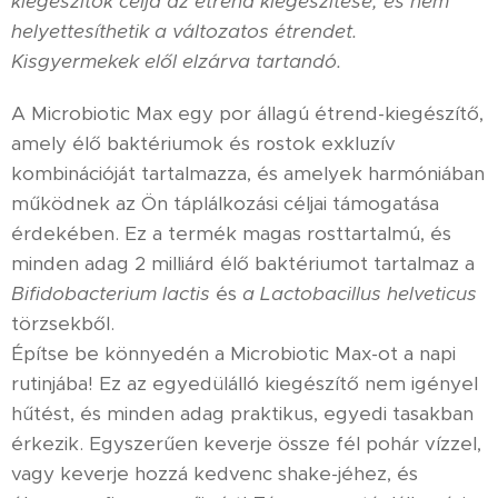
kiegészítők célja az étrend kiegészítése, és nem
helyettesíthetik a változatos étrendet.
Kisgyermekek elől elzárva tartandó.
A Microbiotic Max egy por állagú étrend-kiegészítő,
amely élő baktériumok és rostok exkluzív
kombinációját tartalmazza, és amelyek harmóniában
működnek az Ön táplálkozási céljai támogatása
érdekében. Ez a termék magas rosttartalmú, és
minden adag 2 milliárd élő baktériumot tartalmaz a
Bifidobacterium lactis
és
a Lactobacillus helveticus
törzsekből.
Építse be könnyedén a Microbiotic Max-ot a napi
rutinjába! Ez az egyedülálló kiegészítő nem igényel
hűtést, és minden adag praktikus, egyedi tasakban
érkezik. Egyszerűen keverje össze fél pohár vízzel,
vagy keverje hozzá kedvenc shake-jéhez, és