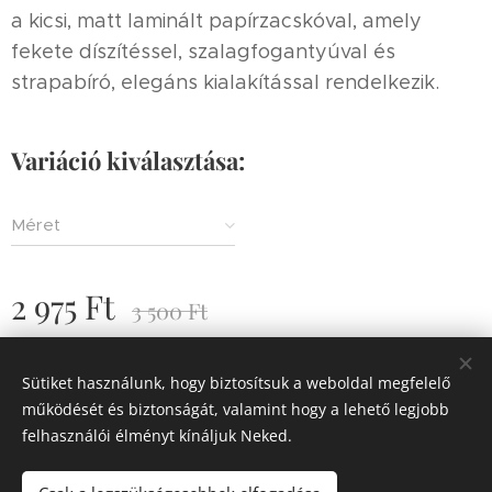
a kicsi, matt laminált papírzacskóval, amely
fekete díszítéssel, szalagfogantyúval és
strapabíró, elegáns kialakítással rendelkezik.
Variáció kiválasztása:
Méret
2 975
Ft
3 500
Ft
Készleten
Sütiket használunk, hogy biztosítsuk a weboldal megfelelő
működését és biztonságát, valamint hogy a lehető legjobb
felhasználói élményt kínáljuk Neked.
© 2020 FREE DANCE®
- Hungary
Minden jog fenntartva.
Az oldalt a
Webnode
működteti
Sütik