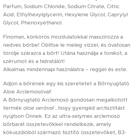
Parfum, Sodium Chloride, Sodium Citrate, Citric
Acid, Ethylhexylglycerin, Hexylene Glycol, Caprylyl
Glycol, Phenoxyethanol.
Finoman, körkörös mozdulatokkal masszírozza a
nedves bőrbe! Öblítse le meleg vízzel, és óvatosan
törölje szárazra a bőrt! Utána használja a tonikot, a
szérumot és a hidratálót!
Alkalmas mindennapi használatra – reggel és este.
Adjon a bőrének egy kis szeretetet a Bőrnyugtató
Aloe Arclemosóval!
A Bőrnyugtató Arclemosó gondosan megalkotott
termék
aloe verával
, hogy gyengéd arctisztítást
nyújtson Önnek. Ez az ultra-selymes arclemosó
bőrbarát összetevőkkel rendelkezik, amely
kókuszdióból származó tisztító összetevőket, B3-