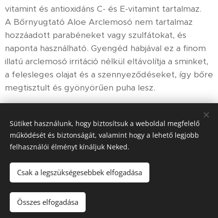
vitamint és antioxidáns C- és E-vitamint tartalmaz.
A Bőrnyugtató Aloe Arclemosó nem tartalmaz
hozzáadott parabéneket vagy szulfátokat, és
naponta használható. Gyengéd habjával ez a finom
illatú arclemosó irritáció nélkül eltávolítja a sminket,
a felesleges olajat és a szennyeződéseket, így bőre
megtisztult és gyönyörűen puha lesz.
Sütiket használunk, hogy biztosítsuk a weboldal megfelelő
működését és biztonságát, valamint hogy a lehető legjobb
felhasználói élményt kínáljuk Neked.
© 2020 FREE DANCE®
- Hungary
Minden jog fenntartva.
Az oldalt a
Webnode
működteti
Sütik
Csak a legszükségesebbek elfogadása
Kosárba
Összes elfogadása