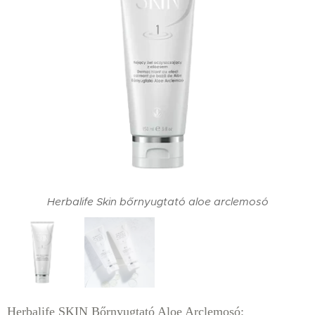
Herbalife Skin bőrnyugtató aloe arclemosó
Herbalife SKIN Bőrnyugtató Aloe Arclemosó: