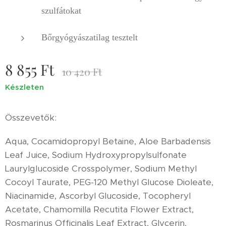
szulfátokat
Bőrgyógyászatilag tesztelt
8 855
Ft
10 420
Ft
Készleten
Összevetők:
Aqua, Cocamidopropyl Betaine, Aloe Barbadensis
Leaf Juice, Sodium Hydroxypropylsulfonate
Laurylglucoside Crosspolymer, Sodium Methyl
Cocoyl Taurate, PEG-120 Methyl Glucose Dioleate,
Niacinamide, Ascorbyl Glucoside, Tocopheryl
Acetate, Chamomilla Recutita Flower Extract,
Rosmarinus Officinalis Leaf Extract, Glycerin,