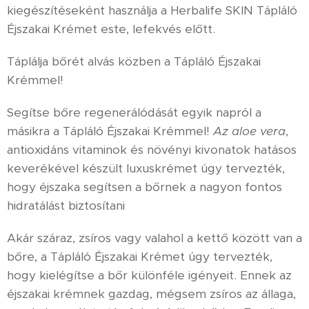
kiegészítéseként használja a Herbalife SKIN Tápláló
Éjszakai Krémet este, lefekvés előtt.
Táplálja bőrét alvás közben a Tápláló Éjszakai
Krémmel!
Segítse bőre regenerálódását egyik napról a
másikra a Tápláló Éjszakai Krémmel!
Az aloe vera
,
antioxidáns vitaminok és növényi kivonatok hatásos
keverékével készült luxuskrémet úgy tervezték,
hogy éjszaka segítsen a bőrnek a nagyon fontos
hidratálást biztosítani
Akár száraz, zsíros vagy valahol a kettő között van a
bőre, a Tápláló Éjszakai Krémet úgy tervezték,
hogy kielégítse a bőr különféle igényeit. Ennek az
éjszakai krémnek gazdag, mégsem zsíros az állaga,