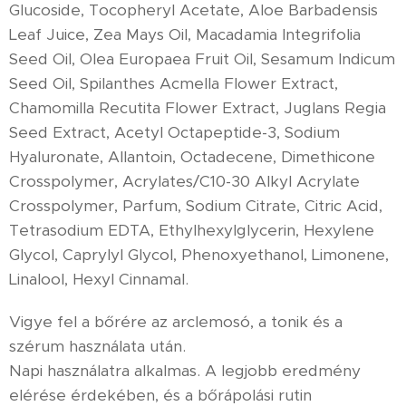
Glucoside, Tocopheryl Acetate, Aloe Barbadensis
Leaf Juice, Zea Mays Oil, Macadamia Integrifolia
Seed Oil, Olea Europaea Fruit Oil, Sesamum Indicum
Seed Oil, Spilanthes Acmella Flower Extract,
Chamomilla Recutita Flower Extract, Juglans Regia
Seed Extract, Acetyl Octapeptide-3, Sodium
Hyaluronate, Allantoin, Octadecene, Dimethicone
Crosspolymer, Acrylates/C10-30 Alkyl Acrylate
Crosspolymer, Parfum, Sodium Citrate, Citric Acid,
Tetrasodium EDTA, Ethylhexylglycerin, Hexylene
Glycol, Caprylyl Glycol, Phenoxyethanol, Limonene,
Linalool, Hexyl Cinnamal.
Vigye fel a bőrére az arclemosó, a tonik és a
szérum használata után.
Napi használatra alkalmas. A legjobb eredmény
elérése érdekében, és a bőrápolási rutin