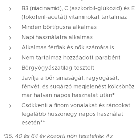
B3 (niacinamid), C (aszkorbil-glükozid) és E
(tokoferil-acetát) vitaminokat tartalmaz
Minden bőrtípusra alkalmas
Napi használatra alkalmas
Alkalmas férfiak és nők számára is
Nem tartalmaz hozzáadott parabént
Bőrgyógyászatilag tesztelt
Javítja a bőr simaságát, ragyogását,
fényét, és sugárzó megjelenést kölcsönöz
már hatvan napos használat után*
Csökkenti a finom vonalakat és ráncokat
legalább huszonegy napos használat
esetén**
*35, 40 és 64 év közötti nőn tesztelték Az